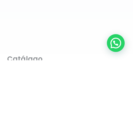
Catálago
Manillas Identificación
Placas Mascotas
Llaveros
Regalos
Información