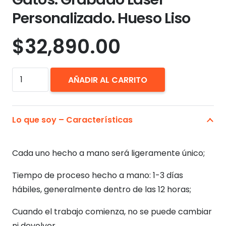
Personalizado. Hueso Liso
$
32,890.00
Placa
AÑADIR AL CARRITO
Identificación
Perros
Gatos.
Lo que soy – Características
Grabado
Láser
Cada uno hecho a mano será ligeramente único;
Personalizado.
Hueso
Tiempo de proceso hecho a mano: 1-3 días
Liso
hábiles, generalmente dentro de las 12 horas;
cantidad
Cuando el trabajo comienza, no se puede cambiar
ni devolver.