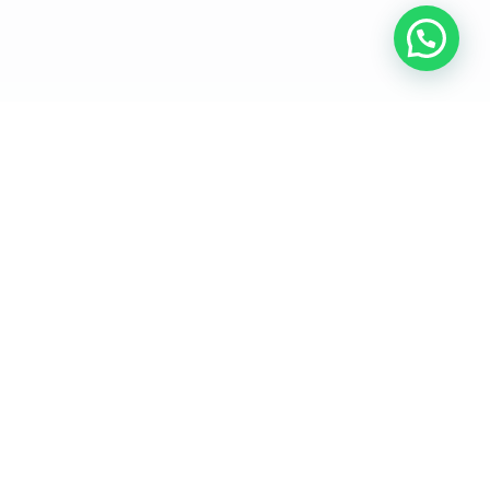
Catálago
Manillas Identificación
Placas Mascotas
Llaveros
Regalos