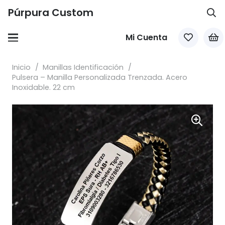
Púrpura Custom
Mi Cuenta
Inicio
/
Manillas Identificación
/
Pulsera – Manilla Personalizada Trenzada. Acero
Inoxidable. 22 cm