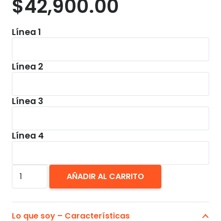
$
42,900.00
Línea 1
Línea 2
Línea 3
Línea 4
Manilla
AÑADIR AL CARRITO
de
Identificación
Personalizada
Lo que soy – Características