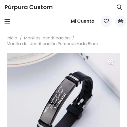
Púrpura Custom
Mi Cuenta
Inicio
/
Manillas Identificación
/
Manilla de Identificación Personalizada Black