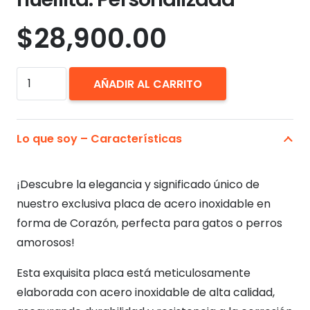
$
28,900.00
Placa
AÑADIR AL CARRITO
Identificación
Corazón
huellita.
Lo que soy – Características
Personalizada
cantidad
¡Descubre la elegancia y significado único de
nuestro exclusiva placa de acero inoxidable en
forma de Corazón, perfecta para gatos o perros
amorosos!
Esta exquisita placa está meticulosamente
elaborada con acero inoxidable de alta calidad,