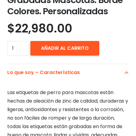
Colores. Personalizadas
$
22,980.00
Placa
AÑADIR AL CARRITO
Identificación
Grabadas
Mascotas.
Lo que soy – Características
Borde
Colores.
Las etiquetas de perro para mascotas están
Personalizadas
hechas de aleación de zinc de calidad, duraderas y
cantidad
ligeras, antioxidantes y resistentes a la corrosión,
no son fáciles de romper y de larga duración,
todas las etiquetas están grabadas en forma de
hueso de mascota, lindas y vívidas, adecuadas