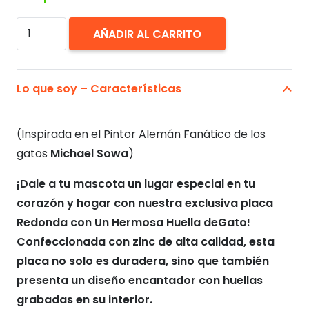
Placa
AÑADIR AL CARRITO
Identificación
Perros
Gatos.
Lo que soy – Características
Personalizada
Sowa
(Inspirada en el Pintor Alemán Fanático de los
cantidad
gatos
Michael Sowa
)
¡Dale a tu mascota un lugar especial en tu
corazón y hogar con nuestra exclusiva placa
Redonda con Un Hermosa Huella deGato!
Confeccionada con zinc de alta calidad, esta
placa no solo es duradera, sino que también
presenta un diseño encantador con huellas
grabadas en su interior.