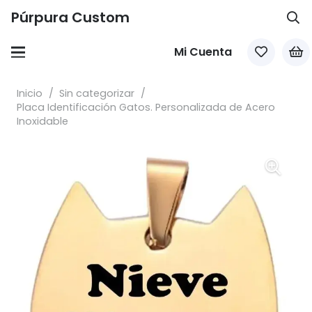
Púrpura Custom
Mi Cuenta
Inicio
/
Sin categorizar
/
Placa Identificación Gatos. Personalizada de Acero
Inoxidable