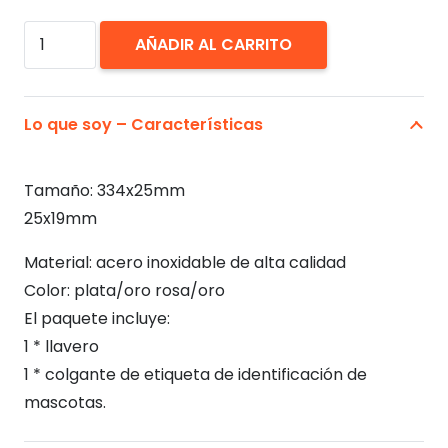
Placa
AÑADIR AL CARRITO
Identificación
Gatos.
Personalizada
Lo que soy – Características
de
Acero
Tamaño: 334x25mm
Inoxidable
25x19mm
cantidad
Material: acero inoxidable de alta calidad
Color: plata/oro rosa/oro
El paquete incluye:
1 * llavero
1 * colgante de etiqueta de identificación de
mascotas.