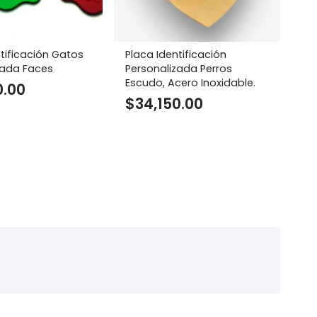
tificación Gatos
Placa Identificación
Pl
zada Faces
Personalizada Perros
Ga
Escudo, Acero Inoxidable.
In
0.00
$
34,150.00
$