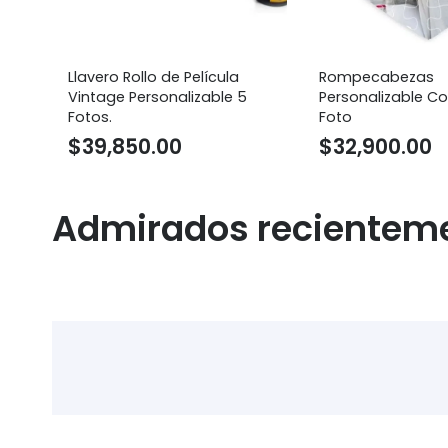
os
Llavero Rollo de Película
Rompecabezas
Vintage Personalizable 5
Personalizable C
Fotos.
Foto
$
39,850.00
$
32,900.00
Admirados recientem