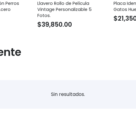
e Película
Placa Identificación Perros
Placa 
nalizable 5
Gatos Huella. Personalizada
Person
$
21,350.00
$
15,
00
ente
Sin resultados.