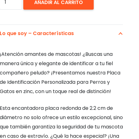
AÑADIR AL CARRITO
Identificación
Perros
Gatos
Lo que soy – Características
Corona.
Personalizada
¡Atención amantes de mascotas! ¿Buscas una
cantidad
manera única y elegante de identificar a tu fiel
compañero peludo? ¡Presentamos nuestra Placa
de Identificación Personalizada para Perros y
Gatos en zinc, con un toque real de distinción!
Esta encantadora placa redonda de 2.2 cm de
diámetro no solo ofrece un estilo excepcional, sino
que también garantiza la seguridad de tu mascota
en caso de extravío. ¿Qué la hace especial? ¡Una