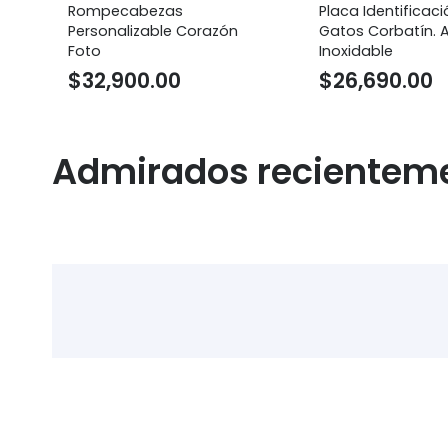
Placa Identificación Perros
Llavero Rollo d
ón
Gatos Corbatín. Acero
Vintage Perso
Inoxidable
Fotos.
$
26,690.00
$
39,850.
Admirados recientem