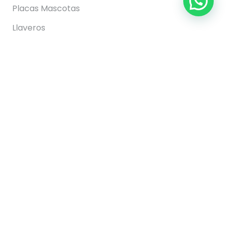
Placas Mascotas
Llaveros
Regalos
Información
FAQs
Envíos
Pagos
Devoluciones y Cancelaciones
Nuestra Tienda